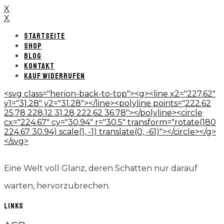
X
X
STARTSEITE
SHOP
BLOG
KONTAKT
KAUF WIDERRUFEN
<svg class="herion-back-to-top"><g><line x2="227.62"
y1="31.28" y2="31.28"></line><polyline points="222.62
25.78 228.12 31.28 222.62 36.78"></polyline><circle
cx="224.67" cy="30.94" r="30.5" transform="rotate(180
224.67 30.94) scale(1, -1) translate(0, -61)"></circle></g>
</svg>
Eine Welt voll Glanz, deren Schatten nur darauf
warten, hervorzubrechen.
LINKS