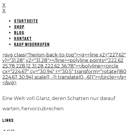
X
X
STARTSEITE
SHOP
BLOG
KONTAKT
KAUF WIDERRUFEN
<svg class="herion-back-to-top"><g><line x2="227.62"
y1="31.28" y2="31.28"></line><polyline points="222.62
25.78 228.12 31.28 222.62 36.78"></polyline><circle
cx="224.67" cy="30.94" r="30.5" transform="rotate(180
224.67 30.94) scale(1, -1) translate(0, -61)"></circle></g>
</svg>
Eine Welt voll Glanz, deren Schatten nur darauf
warten, hervorzubrechen.
LINKS