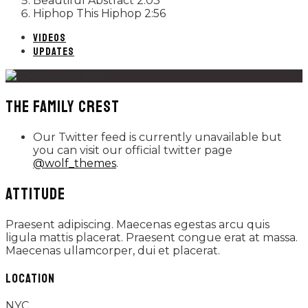
Beautiful Abstract
2:03
Hiphop This Hiphop
2:56
VIDEOS
UPDATES
THE FAMILY CREST
Our Twitter feed is currently unavailable but
you can visit our official twitter page
@wolf_themes
.
ATTITUDE
Praesent adipiscing. Maecenas egestas arcu quis
ligula mattis placerat. Praesent congue erat at massa.
Maecenas ullamcorper, dui et placerat.
LOCATION
NYC