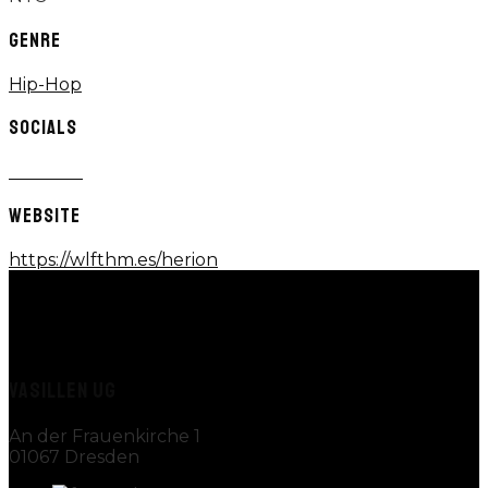
GENRE
Hip-Hop
SOCIALS
WEBSITE
https://wlfthm.es/herion
VASILLEN UG
An der Frauenkirche 1
01067 Dresden