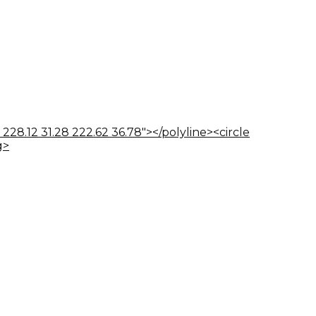
 228.12 31.28 222.62 36.78"></polyline><circle
g>