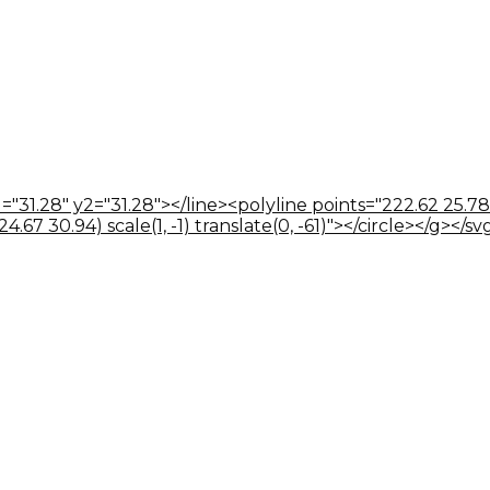
="31.28" y2="31.28"></line><polyline points="222.62 25.78
67 30.94) scale(1, -1) translate(0, -61)"></circle></g></sv