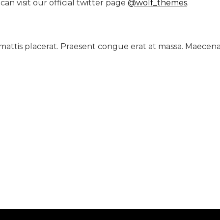
an visit our official twitter page
@wolf_themes
.
 mattis placerat. Praesent congue erat at massa. Maecena