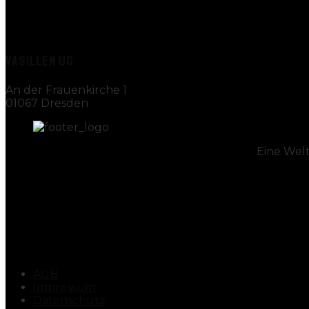
VASILLEN UG
An der Frauenkirche 1
01067 Dresden
Eine Wel
AGB
Impressum
Datenschutz