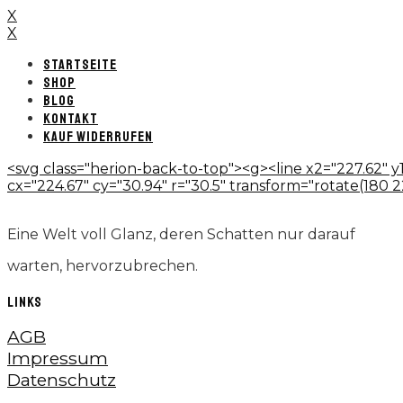
X
X
STARTSEITE
SHOP
BLOG
KONTAKT
KAUF WIDERRUFEN
<svg class="herion-back-to-top"><g><line x2="227.62" y1
cx="224.67" cy="30.94" r="30.5" transform="rotate(180 224.
Eine Welt voll Glanz, deren Schatten nur darauf
warten, hervorzubrechen.
LINKS
AGB
Impressum
Datenschutz