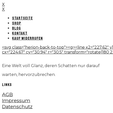
X
X
STARTSEITE
SHOP
BLOG
KONTAKT
KAUF WIDERRUFEN
<svg class="herion-back-to-top"><g><line x2="227.62" y1
cx="224.67" cy="30.94" r="30.5" transform="rotate(180 224.
Eine Welt voll Glanz, deren Schatten nur darauf
warten, hervorzubrechen.
LINKS
AGB
Impressum
Datenschutz