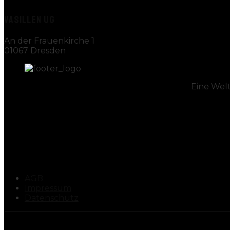
VASILLEN UG
An der Frauenkirche 1
01067 Dresden
Eine Wel
AGB
Impressum
Datenschutz