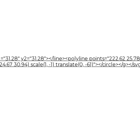
="31.28" y2="31.28"></line><polyline points="222.62 25.78
67 30.94) scale(1, -1) translate(0, -61)"></circle></g></sv