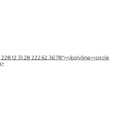
 228.12 31.28 222.62 36.78"></polyline><circle
g>