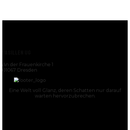
VASILLEN UG
An der Frauenkirche 1
01067 Dresden
Eine Welt voll Glanz, deren Schatten nur darauf
warten hervorzubrechen.