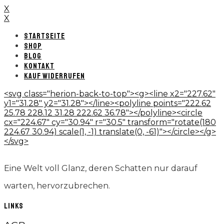
X
X
STARTSEITE
SHOP
BLOG
KONTAKT
KAUF WIDERRUFEN
<svg class="herion-back-to-top"><g><line x2="227.62"
y1="31.28" y2="31.28"></line><polyline points="222.62
25.78 228.12 31.28 222.62 36.78"></polyline><circle
cx="224.67" cy="30.94" r="30.5" transform="rotate(180
224.67 30.94) scale(1, -1) translate(0, -61)"></circle></g>
</svg>
Eine Welt voll Glanz, deren Schatten nur darauf
warten, hervorzubrechen.
LINKS