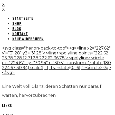
X
X
STARTSEITE
SHOP
BLOG
KONTAKT
KAUF WIDERRUFEN
<svg class="herion-back-to-top"><g><line x2="227.62"
y1="31.28" y2="31.28"></line><polyline points="222.62
25.78 228.12 31.28 222.62 36.78"></polyline><circle
cx="224.67" cy="30.94" r="30.5" transform="rotate(180
224.67 30.94) scale(1, -1) translate(0, -61)"></circle></g>
</svg>
Eine Welt voll Glanz, deren Schatten nur darauf
warten, hervorzubrechen.
LINKS