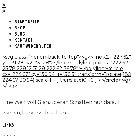
X
X
STARTSEITE
SHOP
BLOG
KONTAKT
KAUF WIDERRUFEN
<svg class="herion-back-to-top"><g><line x2="227.62"
y1="31.28" y2="31.28"></line><polyline points="222.62
25.78 228.12 31.28 222.62 36.78"></polyline><circle
cx="224.67" cy="30.94" r="30.5" transform="rotate(180
224.67 30.94) scale(1, -1) translate(0, -61)"></circle></g>
</svg>
Eine Welt voll Glanz, deren Schatten nur darauf
warten, hervorzubrechen.
LINKS